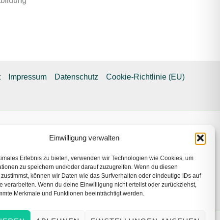
tbildung
t
Impressum
Datenschutz
Cookie-Richtlinie (EU)
 des Landes über das Bezirksamt Marzahn-Hellersdorf
Einwilligung verwalten
timales Erlebnis zu bieten, verwenden wir Technologien wie Cookies, um
tionen zu speichern und/oder darauf zuzugreifen. Wenn du diesen
zustimmst, können wir Daten wie das Surfverhalten oder eindeutige IDs auf
e verarbeiten. Wenn du deine Einwilligung nicht erteilst oder zurückziehst,
mmte Merkmale und Funktionen beeinträchtigt werden.