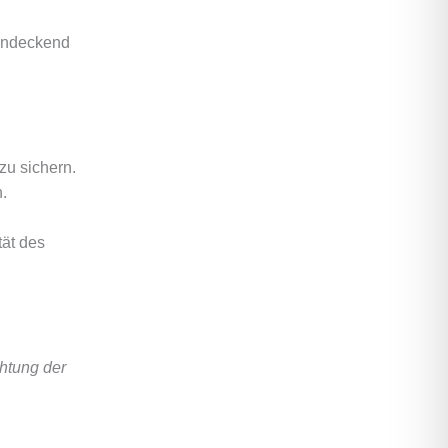
chendeckend
zu sichern.
.
tät des
htung der