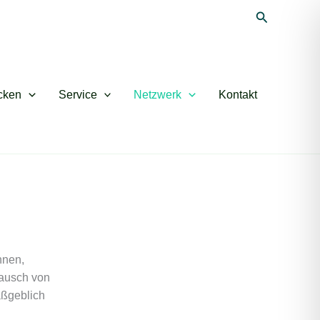
Suchen
cken
Service
Netzwerk
Kontakt
nnen,
tausch von
aßgeblich