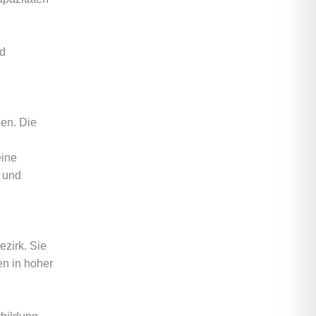
nd
ßen. Die
eine
n und
ezirk. Sie
en in hoher