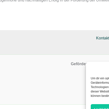
ugenhöhe und nachhaltigen Erfolg in der Förderung der Umwel
Kontak
Gefördert
mit Mitteln
Um dir ein op
Geräteinforma
Technologien 
dieser Websit
können besti