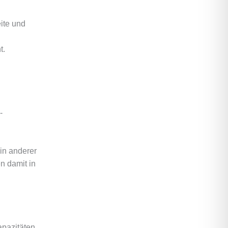
eite und
t.
-
 in anderer
n damit in
apazitäten