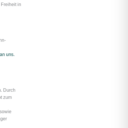
Freiheit in
hn-
an uns.
n. Durch
ot zum
 sowie
iger